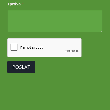
zpráva
*
*
z
p
r
á
v
a
POSLAT