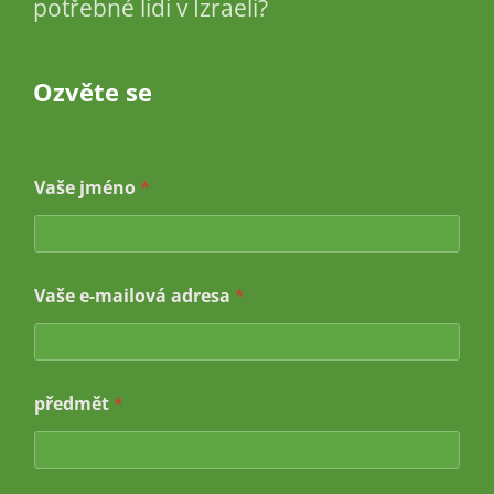
potřebné lidi v Izraeli?
Ozvěte se
Vaše jméno
*
Vaše e-mailová adresa
*
a
předmět
*
d
r
e
s
a