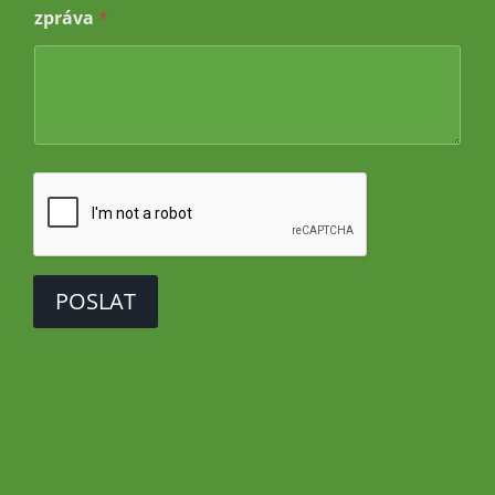
zpráva
*
p
r
á
v
a
e
-
m
a
i
l
o
v
á
POSLAT