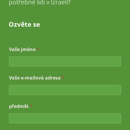
potřebné lidi v Izraeli?
Ozvěte se
Vaše jméno
*
Vaše e-mailová adresa
*
j
předmět
*
m
é
n
o
z