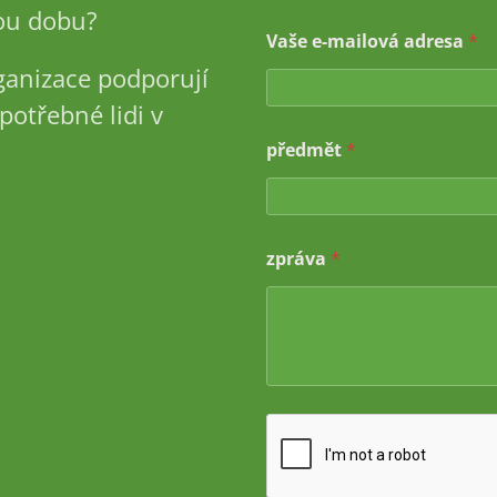
u dobu?
Vaše e-mailová adresa
*
ganizace podporují
potřebné lidi v
předmět
*
V
zpráva
*
a
š
e
j
m
é
n
o
*