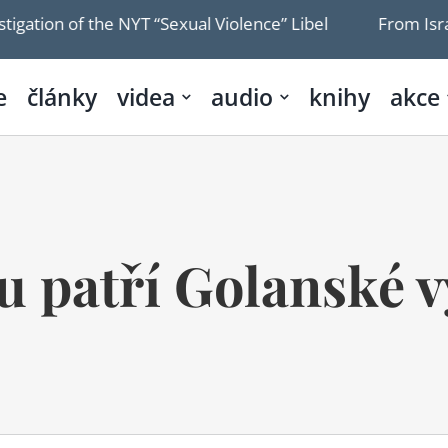
on of the NYT “Sexual Violence” Libel
From Israel's
e
články
videa
audio
knihy
akce
 patří Golanské v