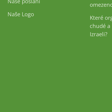
Naše poslání
omezeno
Naše Logo
Které or
chudé a 
Izraeli?