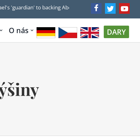
 'guardian' to backing Abdul El-Sayed: Has Chuck Schumer 
O nás
DARY
ýšiny