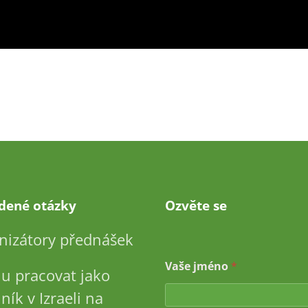
adené otázky
Ozvěte se
nizátory přednášek
Vaše jméno
*
u pracovat jako
ník v Izraeli na