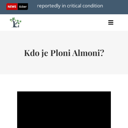
Skip
aba Khamenei reportedly in critical condition
Weekl
to
content
Toggle
Home
Naviga
články
Kdo je Ploni Almoni?
videa
audio
knihy
akce
O nás