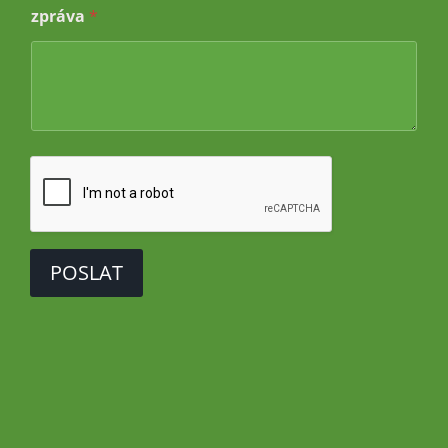
zpráva
*
*
z
p
r
á
v
a
POSLAT