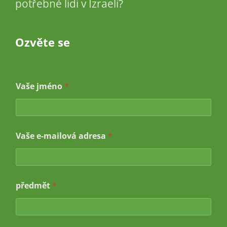
potřebné lidi v Izraeli?
Ozvěte se
Vaše jméno
*
Vaše e-mailová adresa
*
z
předmět
*
p
r
á
v
a