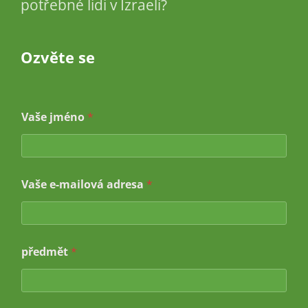
potřebné lidi v Izraeli?
Ozvěte se
Vaše jméno
*
Vaše e-mailová adresa
*
předmět
*