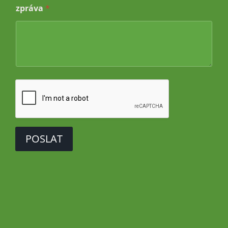
j
zpráva
*
m
é
n
o
*
j
m
é
n
o
POSLAT