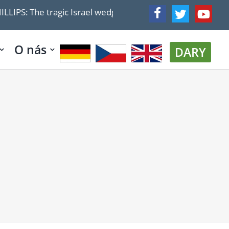
: The tragic Israel wedge
A few concrete blocks will
O nás
DARY