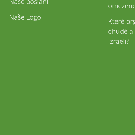
Naše poslání
omezeno
Naše Logo
Které or
chudé a 
Izraeli?