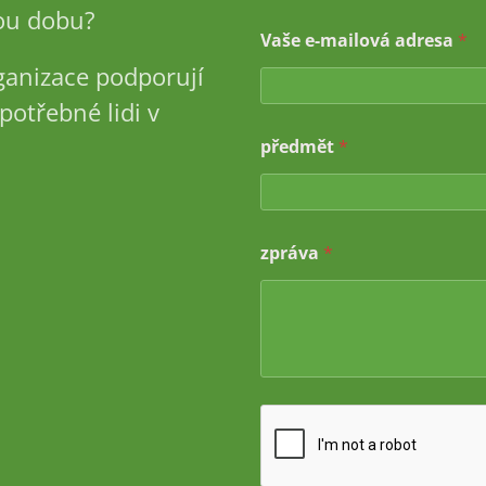
u dobu?
*
Vaše e-mailová adresa
*
j
m
ganizace podporují
é
n
potřebné lidi v
o
předmět
*
*
zpráva
*