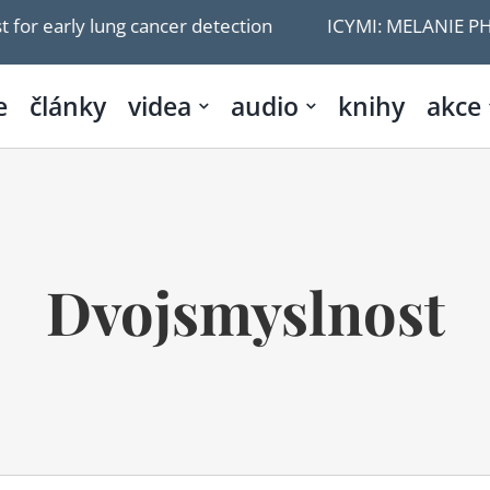
 early lung cancer detection
ICYMI: MELANIE PHILLIPS
e
články
videa
audio
knihy
akce
Dvojsmyslnost