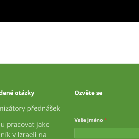
adené otázky
Ozvěte se
nizátory přednášek
Vaše jméno
*
u pracovat jako
ník v Izraeli na