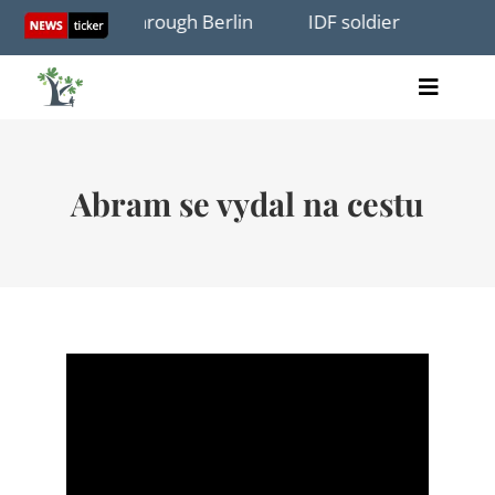
Skip
testers march through Berlin
IDF soldier filmed hitti
to
content
Toggle
Home
Naviga
články
Abram se vydal na cestu
videa
audio
knihy
akce
O nás