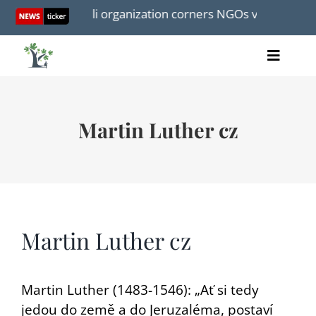
Skip
s Article: Israeli organization corners NGOs via De Telegr
to
content
Toggle
Home
Naviga
články
Martin Luther cz
videa
audio
knihy
akce
O nás
Martin Luther cz
Martin Luther (1483-1546): „Ať si tedy
jedou do země a do Jeruzaléma, postaví