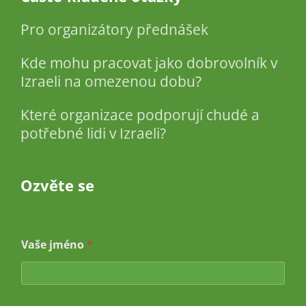
Pro organizátory přednášek
Kde mohu pracovat jako dobrovolník v
Izraeli na omezenou dobu?
Které organizace podporují chudé a
potřebné lidi v Izraeli?
Ozvěte se
e
Vaše jméno
*
-
m
a
i
l