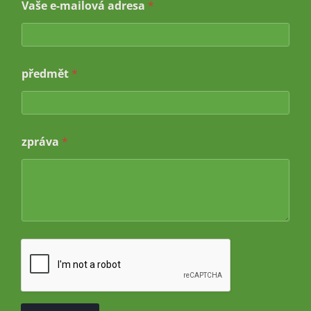
Vaše e-mailová adresa
*
o
v
á
a
d
r
předmět
*
e
s
a
a
d
zpráva
*
r
e
s
a