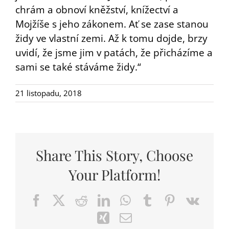
DARY
chrám a obnoví kněžství, knížectví a
Mojžíše s jeho zákonem. Ať se zase stanou
židy ve vlastní zemi. Až k tomu dojde, brzy
uvidí, že jsme jim v patách, že přicházíme a
sami se také stáváme židy.“
21 listopadu, 2018
Share This Story, Choose
Your Platform!
Facebook
X
Reddit
LinkedIn
WhatsApp
Tumblr
Pinterest
Vk
Xing
Email