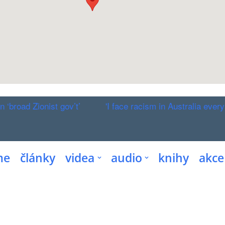
d Zionist gov’t’
'I face racism in Australia every week. 
me
články
videa
audio
knihy
akce