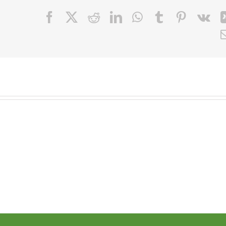
Facebook
X
Reddit
LinkedIn
WhatsApp
Tumblr
Pinteres
Vk