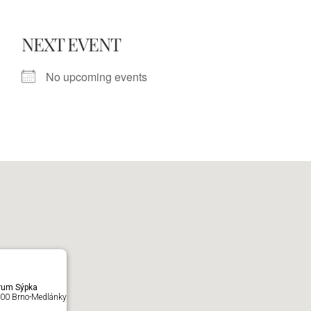
NEXT EVENT
No upcoming events
rum Sýpka
1 00 Brno-Medlánky