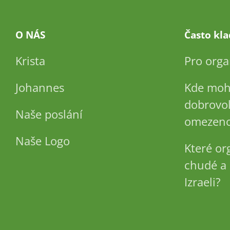
O NÁS
Často kl
Krista
Pro orga
Johannes
Kde moh
dobrovol
Naše poslání
omezeno
Naše Logo
Které or
chudé a 
Izraeli?