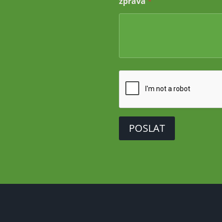
zpráva
*
POSLAT