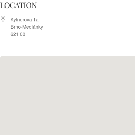
Skip
LOCATION
to
Kytnerova 1a
content
Brno-Medlánky
621 00