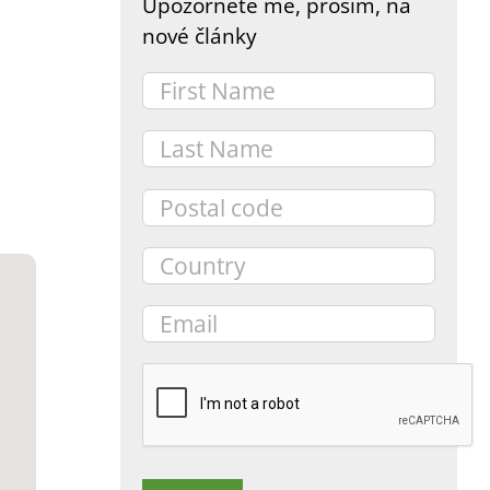
Upozorněte mě, prosím, na
nové články