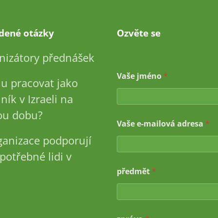
adené otázky
Ozvěte se
nizátory přednášek
Vaše jméno
*
u pracovat jako
ník v Izraeli na
u dobu?
*
Vaše e-mailová adresa
*
*
V
ganizace podporují
a
š
potřebné lidi v
e
předmět
*