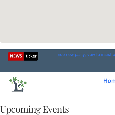
delstein & Erdan announce new party, vow to insist on ‘broa
Ho
Upcoming Events