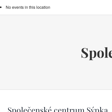
No events in this location
Spol
Společenské centrum Sýpka