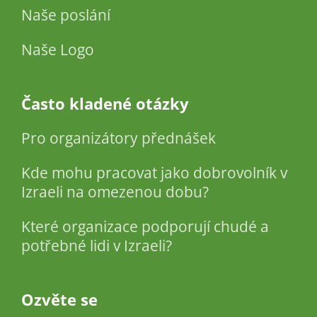
Naše poslání
Naše Logo
Často kladené otázky
Pro organizátory přednášek
Kde mohu pracovat jako dobrovolník v
Izraeli na omezenou dobu?
Které organizace podporují chudé a
potřebné lidi v Izraeli?
Ozvěte se