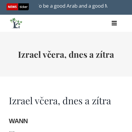
Skip
ting Israel: 'To be a good Arab and a good Muslim, part of i
to
content
Toggle
Home
Naviga
články
Izrael včera, dnes a zítra
videa
audio
knihy
akce
O nás
Izrael včera, dnes a zítra
WANN