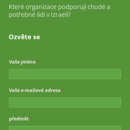
Které organizace podporují chudé a
potřebné lidi v Izraeli?
Ozvěte se
j
Vaše jméno
*
m
é
n
o
*
Vaše e-mailová adresa
*
V
a
š
e
předmět
*