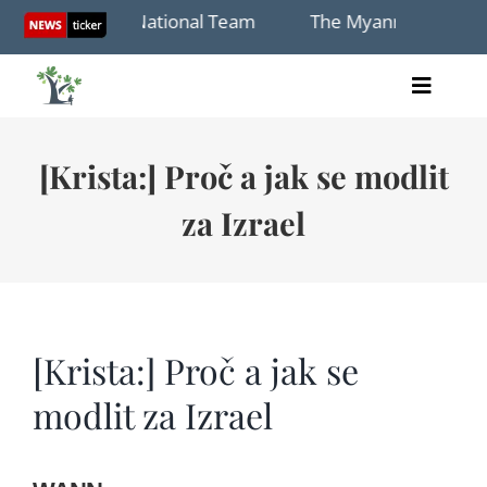
Skip
gh with U18 National Team
The Myanmar and Israel I
to
content
Toggle
Home
Naviga
články
[Krista:] Proč a jak se modlit
videa
za Izrael
audio
knihy
akce
O nás
[Krista:] Proč a jak se
modlit za Izrael