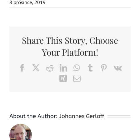
8 prosince, 2019
Share This Story, Choose
Your Platform!
Facebook
X
Reddit
LinkedIn
WhatsApp
Tumblr
Pinterest
Vk
Xing
Email
About the Author:
Johannes Gerloff