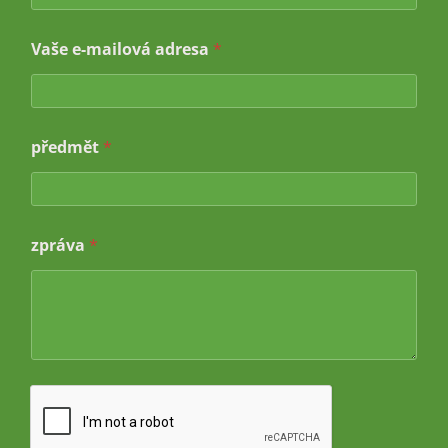
Vaše e-mailová adresa
*
j
předmět
*
m
é
n
o
e
zpráva
*
-
m
a
i
l
o
v
á
a
d
r