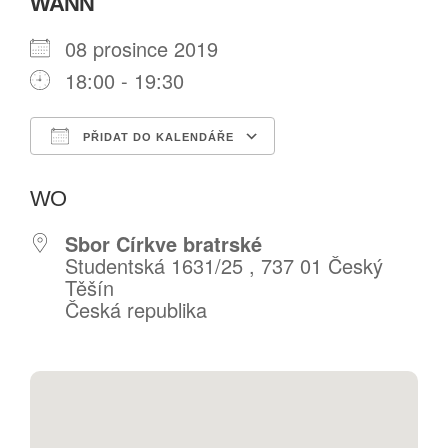
WANN
DARY
08 prosince 2019
18:00 - 19:30
PŘIDAT DO KALENDÁŘE
Download ICS
Google Calendar
WO
Sbor Církve bratrské
Studentská 1631/25 , 737 01 Český
Těšín
Česká republika